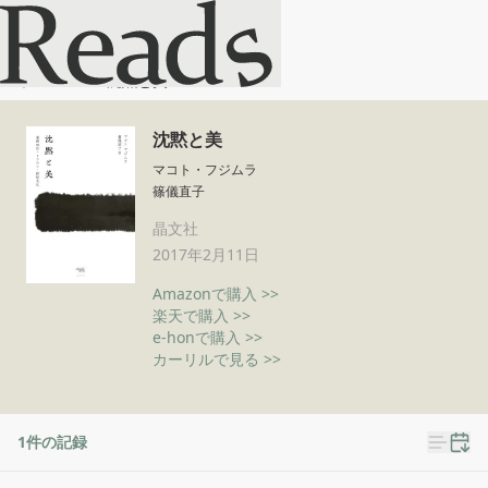
沈黙と美
ホーム
沈黙と美
沈黙と美
マコト・フジムラ
篠儀直子
晶文社
2017年2月11日
Amazonで購入 >>
楽天で購入 >>
e-honで購入 >>
カーリルで見る >>
1
件の記録