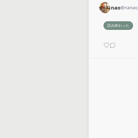
nao
@
nanao
読み終わった