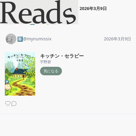
6️⃣
"
キッチン・セラピー
"
2026年3月9日
ホーム
6️⃣
投稿
6️⃣
@
mynumissix
2026年3月9日
キッチン・セラピー
宇野碧
気になる