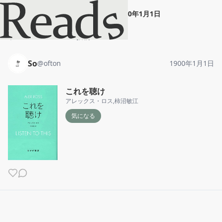
So
"
これを聴け
"
1900年1月1日
ホーム
So
投稿
So
@
ofton
1900年1月1日
これを聴け
アレックス・ロス
,
柿沼敏江
気になる