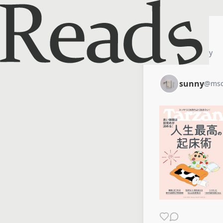
ホーム
sunny
sunny
@
msc