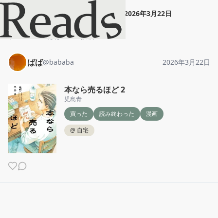
ばば
"
本なら売るほど 2
"
2026年3月22日
ホーム
ばば
投稿
ばば
@
bababa
2026年3月22日
本なら売るほど 2
児島青
買った
読み終わった
漫画
@
自宅