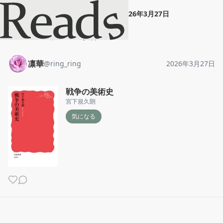
凛華
"
戦争の美術史
"
2026年3月27日
ホーム
凛華
投稿
凛華
@
ring_ring
2026年3月27日
戦争の美術史
宮下規久朗
気になる