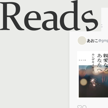
ホーム
あおこ
あおこ
@
gm