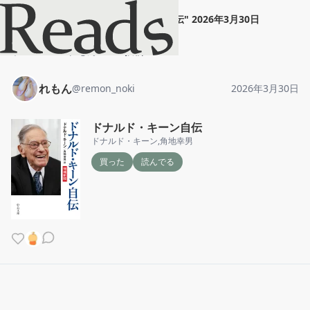
れもん
"
ドナルド・キーン自伝
"
2026年3月30日
ホーム
れもん
投稿
れもん
@
remon_noki
2026年3月30日
ドナルド・キーン自伝
ドナルド・キーン
,
角地幸男
買った
読んでる