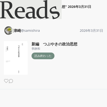
津崎
"
新編 つぶやきの政治思想
"
2026年3月31日
ホーム
津崎
投稿
津崎
@
samishira
2026年3月31日
新編 つぶやきの政治思想
李静和
読み終わった