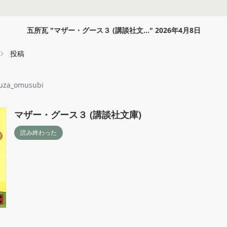
五所瓦
"
マザー・グース３ (講談社文...
"
2026年4月8日
投稿
uza_omusubi
マザー・グース３ (講談社文庫)
読み終わった