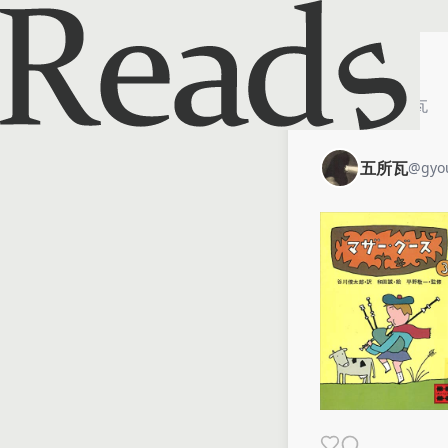
ホーム
五所瓦
五所瓦
@
gyo