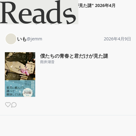
いも
"
僕たちの青春と君だけが見た謎
"
2026年4月
9日
ホーム
いも
投稿
いも
@
jemm
2026年4月9日
僕たちの青春と君だけが見た謎
雨井湖音