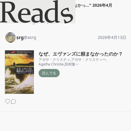
srg
"
なぜ、エヴァンズに頼まなかっ...
"
2026年4月
13日
ホーム
srg
投稿
srg
@
asrg
2026年4月13日
なぜ、エヴァンズに頼まなかったのか？
アガサ・クリスティ
,
アガサ・クリスティー
,
Agatha Christie
,
田村隆一
読んでる