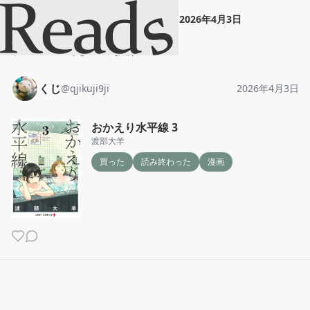
くじ
"
おかえり水平線 3
"
2026年4月3日
ホーム
くじ
投稿
くじ
@
qjikuji9ji
2026年4月3日
おかえり水平線 3
渡部大羊
買った
読み終わった
漫画