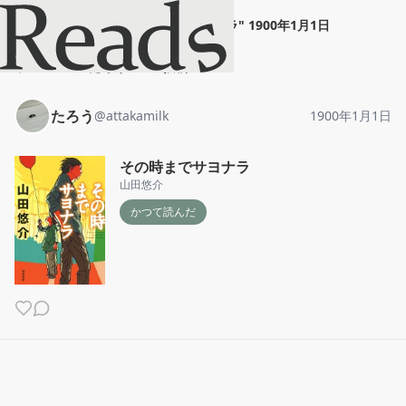
たろう
"
その時までサヨナラ
"
1900年1月1日
ホーム
たろう
投稿
たろう
@
attakamilk
1900年1月1日
その時までサヨナラ
山田悠介
かつて読んだ