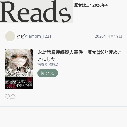
ヒビ
"
永劫館超連続殺人事件 魔女は...
"
2026年4
月19日
ホーム
ヒビ
投稿
ヒビ
@
ampm_1221
2026年4月19日
永劫館超連続殺人事件 魔女はXと死ぬこ
とにした
南海遊
,
清原紘
気になる