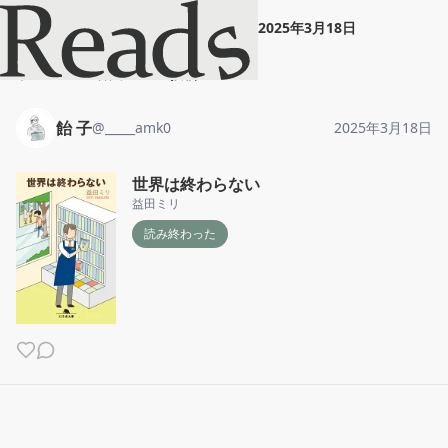
飴 子
"
世界は終わらない
"
2025年3月18日
ホーム
飴 子
投稿
飴 子
@
_____amk0
2025年3月18日
世界は終わらない
益田ミリ
読み終わった