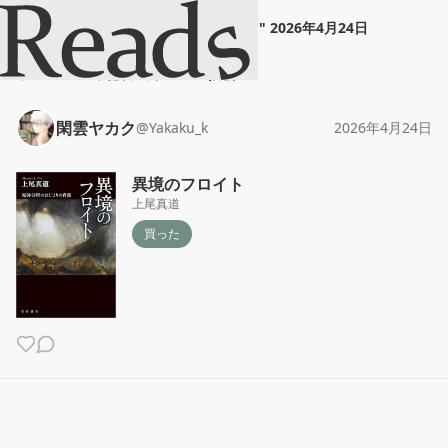
閑雲ヤカク
"
異境のフロイト
"
2026年4月24日
ホーム
閑雲ヤカク
投稿
閑雲ヤカク
@
Yakaku_k
2026年4月24日
異境のフロイト
上尾真道
買った