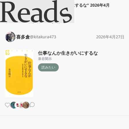
喜多倉
"
仕事なんか生きがいにするな
"
2026年4月
27日
ホーム
喜多倉
投稿
喜多倉
@
kitakura473
2026年4月27日
仕事なんか生きがいにするな
泉谷閑示
読みたい