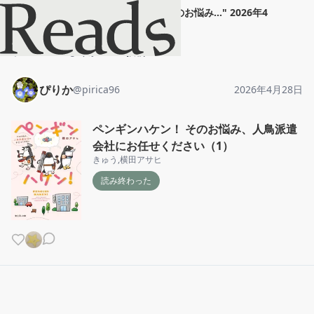
ぴりか
"
ペンギンハケン！ そのお悩み...
"
2026年4
月28日
ホーム
ぴりか
投稿
ぴりか
@
pirica96
2026年4月28日
ペンギンハケン！ そのお悩み、人鳥派遣
会社にお任せください（1）
きゅう
,
横田アサヒ
読み終わった