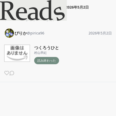
ぴりか
"
つくろうひと
"
2026年5月2日
ホーム
ぴりか
投稿
ぴりか
@
pirica96
2026年5月2日
つくろうひと
村山早紀
読み終わった