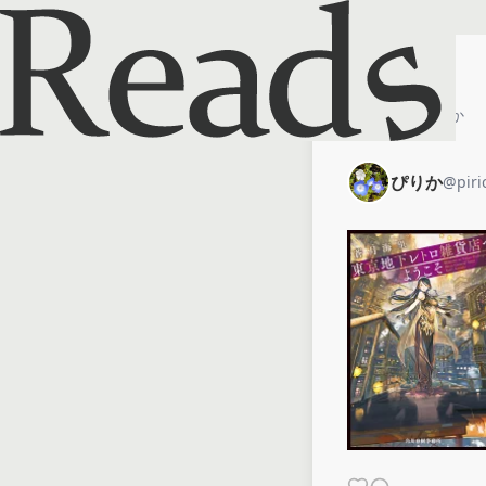
ホーム
ぴりか
ぴりか
@
piri