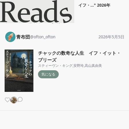
青布団
"
チャックの数奇な人生 イフ・...
"
2026年
5月5日
ホーム
青布団
投稿
青布団
@
ofton_ofton
2026年5月5日
チャックの数奇な人生 イフ・イット・
ブリーズ
スティーヴン・キング
,
安野玲
,
高山真由美
気になる