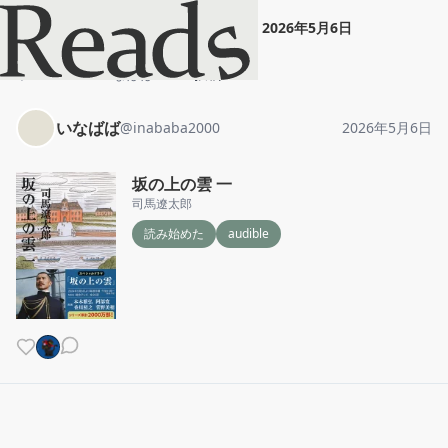
いなばば
"
坂の上の雲 一
"
2026年5月6日
ホーム
いなばば
投稿
いなばば
@
inababa2000
2026年5月6日
坂の上の雲 一
司馬遼太郎
読み始めた
audible