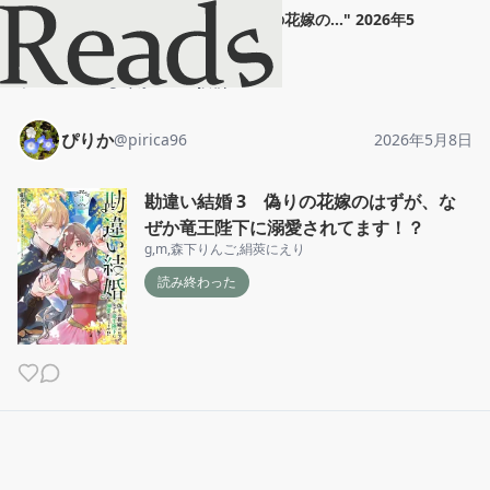
ぴりか
"
勘違い結婚 3 偽りの花嫁の...
"
2026年5
月8日
ホーム
ぴりか
投稿
ぴりか
@
pirica96
2026年5月8日
勘違い結婚 3 偽りの花嫁のはずが、な
ぜか竜王陛下に溺愛されてます！？
g
,
m
,
森下りんご
,
絹莢にえり
読み終わった