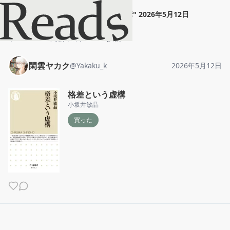
閑雲ヤカク
"
格差という虚構
"
2026年5月12日
ホーム
閑雲ヤカク
投稿
閑雲ヤカク
@
Yakaku_k
2026年5月12日
格差という虚構
小坂井敏晶
買った