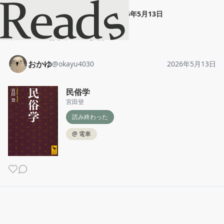
おかゆ
"
民俗学
"
2026年5月13日
ホーム
おかゆ
投稿
おかゆ
@
okayu4030
2026年5月13日
民俗学
宮田登
読み終わった
@
電車