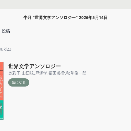
牛月
"
世界文学アンソロジー
"
2026年5月14日
投稿
suki23
世界文学アンソロジー
奥彩子
,
山辺弦
,
戸塚学
,
福田美雪
,
秋草俊一郎
気になる