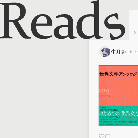
ホーム
牛月
牛月
@
ushi-t