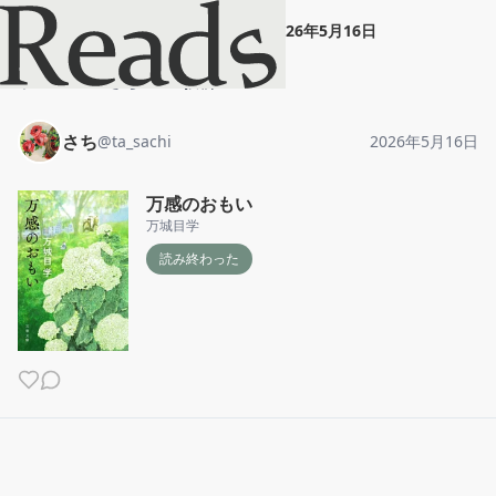
さち
"
万感のおもい
"
2026年5月16日
ホーム
さち
投稿
さち
@
ta_sachi
2026年5月16日
万感のおもい
万城目学
読み終わった