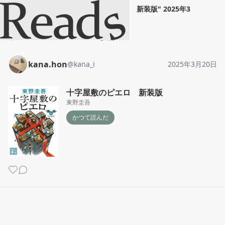
kana.hon
"
十字屋敷のピエロ 新装版
"
2025年3
月20日
ホーム
kana.hon
投稿
kana.hon
@
kana_i
2025年3月20日
十字屋敷のピエロ 新装版
東野圭吾
かつて読んだ