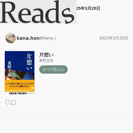
kana.hon
"
片想い
"
2025年3月20日
ホーム
kana.hon
投稿
kana.hon
@
kana_i
2025年3月20日
片想い
東野圭吾
かつて読んだ