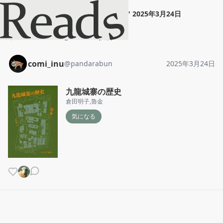
comi_inu
"
九龍城寨の歴史
"
2025年3月24日
ホーム
comi_inu
投稿
comi_inu
@
pandarabun
2025年3月24日
九龍城寨の歴史
倉田明子
,
魯金
気になる