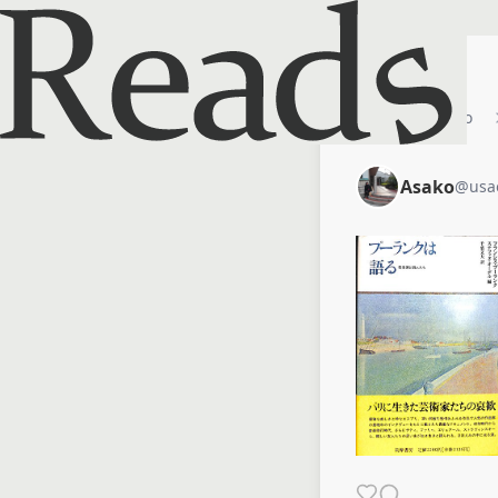
ホーム
Asako
Asako
@
usa