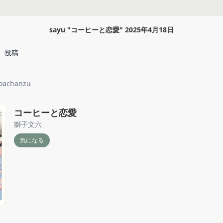
sayu
"
コーヒーと恋愛
"
2025年4月18日
投稿
oachanzu
コーヒーと恋愛
獅子文六
気になる