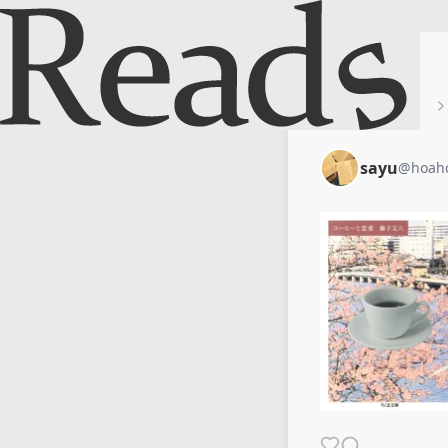
ホーム
sayu
sayu
@
hoah