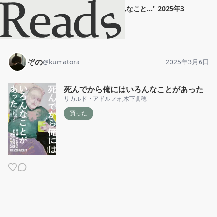
ぞの
"
死んでから俺にはいろんなこと...
"
2025年3
月6日
ホーム
ぞの
投稿
ぞの
@
kumatora
2025年3月6日
死んでから俺にはいろんなことがあった
リカルド・アドルフォ
,
木下眞穂
買った