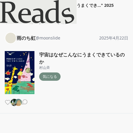
雨のち虹
"
宇宙はなぜこんなにうまくでき...
"
2025
年4月22日
ホーム
雨のち虹
投稿
雨のち虹
@
moonslide
2025年4月22日
宇宙はなぜこんなにうまくできているの
か
村山斉
気になる