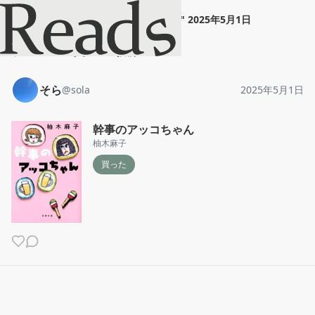
そら
"
幹事のアッコちゃん
"
2025年5月1日
ホーム
そら
投稿
そら
@
sola
2025年5月1日
幹事のアッコちゃん
柚木麻子
買った