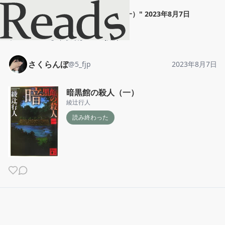
さくらんぼ
"
暗黒館の殺人（一）
"
2023年8月7日
ホーム
さくらんぼ
投稿
さくらんぼ
@
5_fjp
2023年8月7日
暗黒館の殺人（一）
綾辻行人
読み終わった