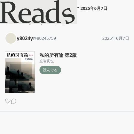
y8024y
"
私的所有論 第2版
"
2025年6月7日
ホーム
y8024y
投稿
y8024y
@
80245759
2025年6月7日
私的所有論 第2版
立岩真也
読んでる