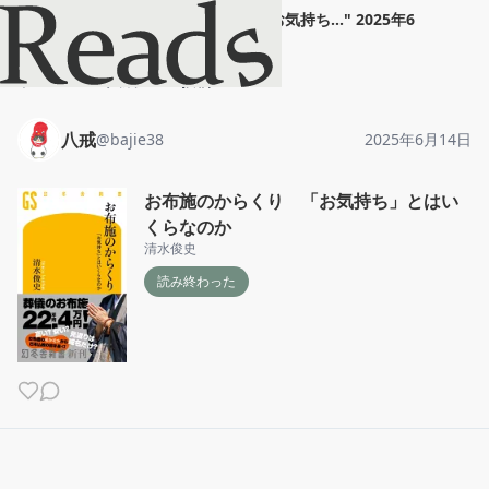
八戒
"
お布施のからくり 「お気持ち...
"
2025年6
月14日
ホーム
八戒
投稿
八戒
@
bajie38
2025年6月14日
お布施のからくり 「お気持ち」とはい
くらなのか
清水俊史
読み終わった