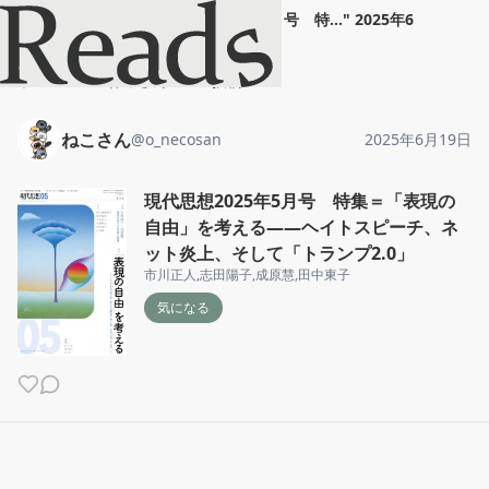
ねこさん
"
現代思想2025年5月号 特...
"
2025年6
月19日
ホーム
ねこさん
投稿
ねこさん
@
o_necosan
2025年6月19日
現代思想2025年5月号 特集＝「表現の
自由」を考える――ヘイトスピーチ、ネ
ット炎上、そして「トランプ2.0」
市川正人
,
志田陽子
,
成原慧
,
田中東子
気になる