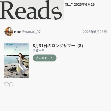
nao
"
8月31日のロングサマー（8...
"
2025年6月26
日
ホーム
nao
投稿
nao
@
nanao_07
2025年6月26日
8月31日のロングサマー（8）
伊藤一角
読み終わった