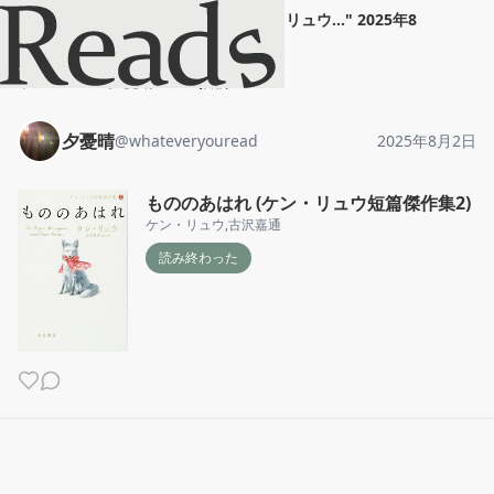
夕憂晴
"
もののあはれ (ケン・リュウ...
"
2025年8
月2日
ホーム
夕憂晴
投稿
夕憂晴
@
whateveryouread
2025年8月2日
もののあはれ (ケン・リュウ短篇傑作集2)
ケン・リュウ
,
古沢嘉通
読み終わった