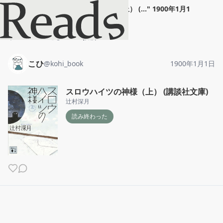
こひ
"
スロウハイツの神様（上） (...
"
1900年1月1
日
ホーム
こひ
投稿
こひ
@
kohi_book
1900年1月1日
スロウハイツの神様（上） (講談社文庫)
辻村深月
読み終わった