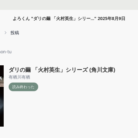
よろくん
"
ダリの繭 「火村英生」シリー...
"
2025年8月9日
投稿
on-tu
ダリの繭 「火村英生」シリーズ (角川文庫)
有栖川有栖
読み終わった