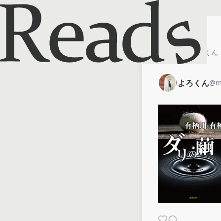
ホーム
よろくん
よろくん
@
m