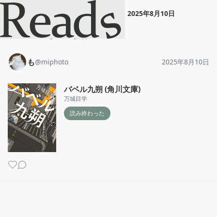
も
"
バベル九朔 (角川文庫)
"
2025年8月10日
ホーム
も
投稿
も
@
miphoto
2025年8月10日
バベル九朔 (角川文庫)
万城目学
読み終わった