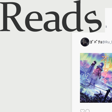
ホーム
ｶﾞﾊﾟﾁｮ
ｶﾞﾊﾟﾁｮ
@
Ru_