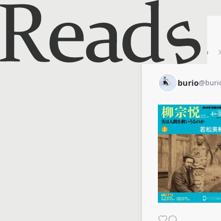
ホーム
burio
burio
@
buri