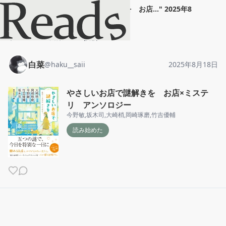
白菜
"
やさしいお店で謎解きを お店...
"
2025年8
月18日
ホーム
白菜
投稿
白菜
@
haku__saii
2025年8月18日
やさしいお店で謎解きを お店×ミステ
リ アンソロジー
今野敏
,
坂木司
,
大崎梢
,
岡崎琢磨
,
竹吉優輔
読み始めた