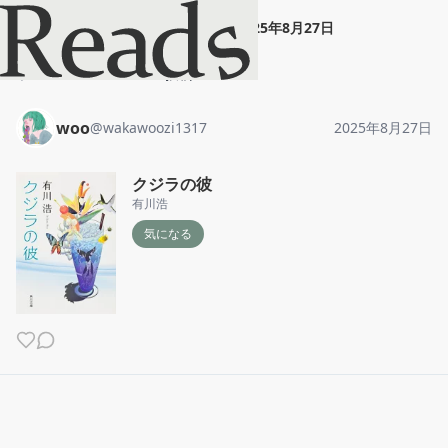
woo
"
クジラの彼
"
2025年8月27日
ホーム
woo
投稿
woo
@
wakawoozi1317
2025年8月27日
クジラの彼
有川浩
気になる